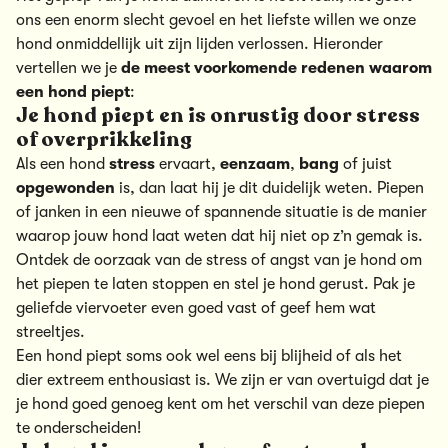
ons een enorm slecht gevoel en het liefste willen we onze
hond onmiddellijk uit zijn lijden verlossen. Hieronder
vertellen we je
de meest voorkomende redenen waarom
een hond piept
:
Je hond piept en is onrustig door stress
of overprikkeling
Als een hond
stress
ervaart,
eenzaam
,
bang
of juist
opgewonden
is, dan laat hij je dit duidelijk weten. Piepen
of janken in een nieuwe of spannende situatie is de manier
waarop jouw hond laat weten dat hij niet op z’n gemak is.
Ontdek de oorzaak van de stress of angst van je hond om
het piepen te laten stoppen en stel je hond gerust. Pak je
geliefde viervoeter even goed vast of geef hem wat
streeltjes.
Een hond piept soms ook wel eens bij blijheid of als het
dier extreem enthousiast is. We zijn er van overtuigd dat je
je hond goed genoeg kent om het verschil van deze piepen
te onderscheiden!