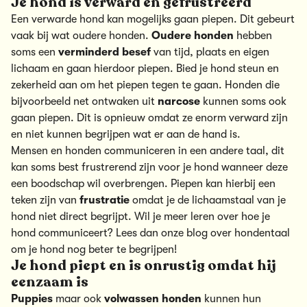
Je hond is verward en gefrustreerd
Een verwarde hond kan mogelijks gaan piepen. Dit gebeurt
vaak bij wat oudere honden.
Oudere honden
hebben
soms een
verminderd besef
van tijd, plaats en eigen
lichaam en gaan hierdoor piepen. Bied je hond steun en
zekerheid aan om het piepen tegen te gaan.
Honden die
bijvoorbeeld net ontwaken uit
narcose
kunnen soms ook
gaan piepen. Dit is opnieuw omdat ze enorm verward zijn
en niet kunnen begrijpen wat er aan de hand is.
Mensen en honden communiceren in een andere taal, dit
kan soms best frustrerend zijn voor je hond wanneer deze
een boodschap wil overbrengen. Piepen kan hierbij een
teken zijn van
frustratie
omdat je de lichaamstaal van je
hond niet direct begrijpt. Wil je meer leren over hoe je
hond communiceert? Lees dan onze
blog over hondentaal
om je hond nog beter te begrijpen
!
Je hond piept en is onrustig omdat hij
eenzaam is
Puppies
maar ook
volwassen
honden
kunnen hun