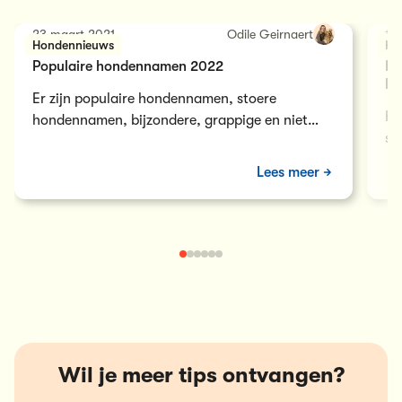
23 maart 2021
Odile Geirnaert
14
Hondennieuws
Ho
Populaire hondennamen 2022
Ho
ka
Er zijn populaire hondennamen, stoere
He
hondennamen, bijzondere, grappige en niet
sn
veel voorkomende namen. Maar wij binnen Just
bl
Russel vroegen ons af wat de top 10 is van
Lees meer
om
meest populaire hondennamen in België en
Nederland. Ontdek ze hier!
Wil je meer tips ontvangen?