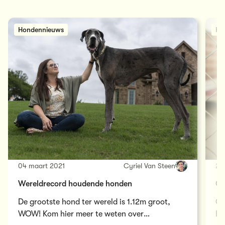
Hondennieuws
Ho
04 maart 2021
Cyriel Van Steen
23
Wereldrecord houdende honden
Op
De grootste hond ter wereld is 1.12m groot,
Op
WOW! Kom hier meer te weten over
Be