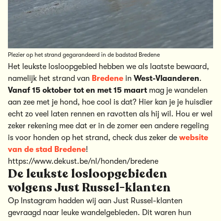
Plezier op het strand gegarandeerd in de badstad Bredene
Het leukste
losloopgebied
hebben we als laatste bewaard,
namelijk het strand van
Bredene
in
West-Vlaanderen
.
Vanaf 15 oktober tot en met 15 maart
mag je wandelen
aan zee met je hond, hoe cool is dat? Hier kan je je huisdier
echt zo veel laten rennen en ravotten als hij wil. Hou er wel
zeker rekening mee dat er in de zomer een andere regeling
is voor honden op het strand, check dus zeker de
website
van de stad Bredene
!
https://www.dekust.be/nl/honden/bredene
De leukste losloopgebieden
volgens Just Russel-klanten
Op Instagram hadden wij aan Just Russel-klanten
gevraagd naar leuke wandelgebieden. Dit waren hun