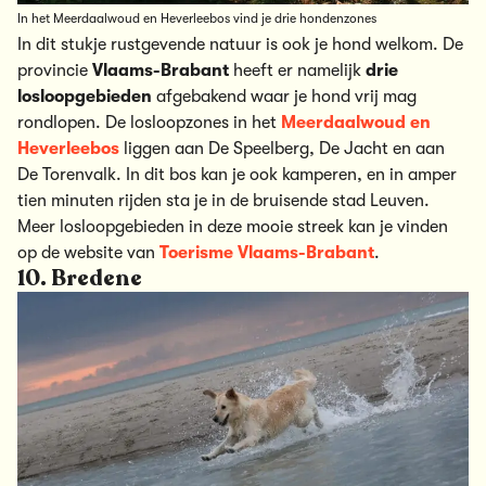
In het Meerdaalwoud en Heverleebos vind je drie hondenzones
In dit stukje rustgevende natuur is ook je hond welkom. De
provincie
Vlaams-Brabant
heeft er namelijk
drie
losloopgebieden
afgebakend waar je hond vrij mag
rondlopen. De losloopzones in het
Meerdaalwoud en
Heverleebos
liggen aan De Speelberg, De Jacht en aan
De Torenvalk. In dit bos kan je ook kamperen, en in amper
tien minuten rijden sta je in de bruisende stad Leuven.
Meer losloopgebieden in deze mooie streek kan je vinden
op de website van
Toerisme Vlaams-Brabant
.
10. Bredene