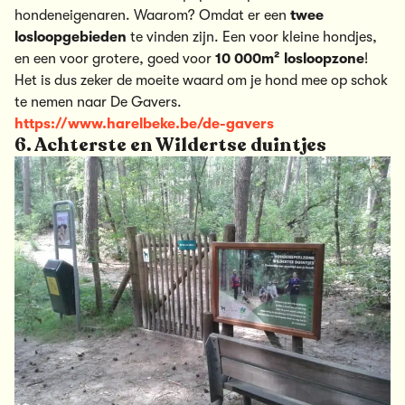
hondeneigenaren. Waarom? Omdat er een
twee
losloopgebieden
te vinden zijn. Een voor kleine hondjes,
en een voor grotere, goed voor
10 000m² losloopzone
!
Het is dus zeker de moeite waard om je hond mee op schok
te nemen naar De Gavers.
https://www.harelbeke.be/de-gavers
6. Achterste en Wildertse duintjes