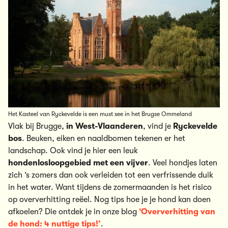
Het Kasteel van Ryckevelde is een must see in het Brugse Ommeland
Vlak bij Brugge,
in West-Vlaanderen
, vind je
Ryckevelde
bos
. Beuken, eiken en naaldbomen tekenen er het
landschap. Ook vind je hier een leuk
hondenlosloopgebied
met een vijver
. Veel hondjes laten
zich ’s zomers dan ook verleiden tot een verfrissende duik
in het water. Want tijdens de zomermaanden is het risico
op oververhitting reëel. Nog tips hoe je je hond kan doen
afkoelen? Die ontdek je in onze blog
‘Oververhitting van
de hond: 4 nuttige tips!’
.