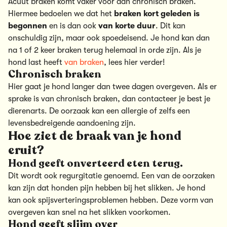
Acuut braken komt vaker voor dan chronisch braken.
Hiermee bedoelen we dat het
braken kort geleden is
begonnen
en is dan ook
van korte duur
. Dit kan
onschuldig zijn, maar ook spoedeisend. Je hond kan dan
na 1 of 2 keer braken terug helemaal in orde zijn. Als je
hond last heeft
van braken
, lees hier verder!
Chronisch braken
Hier gaat je hond langer dan twee dagen overgeven. Als er
sprake is van chronisch braken, dan contacteer je best je
dierenarts. De oorzaak kan een allergie of zelfs een
levensbedreigende aandoening zijn.
Hoe ziet de braak van je hond
eruit?
Hond geeft onverteerd eten terug.
Dit wordt ook regurgitatie genoemd. Een van de oorzaken
kan zijn dat honden pijn hebben bij het slikken. Je hond
kan ook spijsverteringsproblemen hebben. Deze vorm van
overgeven kan snel na het slikken voorkomen.
Hond geeft slijm over