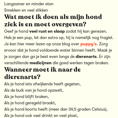
Langzamer en minder eten
Smekken en veel slikken
Wat moet ik doen als mijn hond
ziek is en moet overgeven?
Geef je hond
veel rust en slaap
zodat hij kan genezen.
Heb je een pup, let dan extra op, hij is namelijk nog fragiel.
Je kan hier meer lezen op onze blog over
puppy’s
. Zorg
ervoor dat je hond
voldoende water
binnen heeft. Maak je
je zorgen dan ga je best even langs de
dierenarts
. Er zijn
verschillende
medicijnen
die goed werken tegen braken.
Wanneer moet ik naar de
dierenarts?
Als je hond iets afwijkends heeft gegeten,
Als de buik van je hond opzwelt,
Als je hond blijft braken,
Als je hond geregeld braakt,
Als je hond koorts heeft (meer dan 39,5 graden Celsius),
Als je hond ook veel drinkt en veel plast,