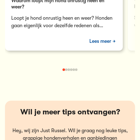
We
Waarom loopt mijn hond onrustig heen en
ho
weer?
So
Loopt je hond onrustig heen en weer? Honden
vo
gaan eigenlijk voor dezelfde redenen als
be
mensen gaan ijsberen. Er zijn verschillende…
di
Lees meer
Wil je meer tips ontvangen?
Hey, wij zijn Just Russel. Wil je graag nog leuke tips,
grappige hondenverhalen en aanbiedingen