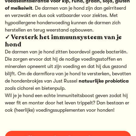
voedselintolerantie voor kip, rund, graan, soja, gluten
of melkeiwit
. De darmen van je hond zijn dan geïrriteerd
en verzwakt en dus ook vatbaarder voor ziektes. Met
hypoallergene hondenvoeding
kunnen de darmen zich
herstellen en terug weerstand opbouwen.
✓ Versterk het immuunsysteem van je
hond
De darmen van je hond zitten boordevol goede bacteriën.
Die zorgen ervoor dat hij de nodige voedingsstoffen en
mineralen opneemt uit zijn voeding en dat hij dus gezond
blijft. Om de darmflora van je hond te versterken, bevatten
de hondenbrokjes van Just Russel
natuurlijke probiotica
zoals cichorei en bietenpulp.
Wil je je hond een echte immuniteitsboost geven zodat hij
weer fit en monter door het leven trippelt? Dan bestaan er
ook (heerlijke)
voedingssupplementen
voor honden!