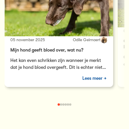
04
05 november 2025
Odile Geirnaert
Gi
be
Mijn hond geeft bloed over, wat nu?
Gi
Het kan even schrikken zijn wanneer je merkt
da
dat je hond bloed overgeeft. Dit is echter niet
me
per se een…
Lees meer