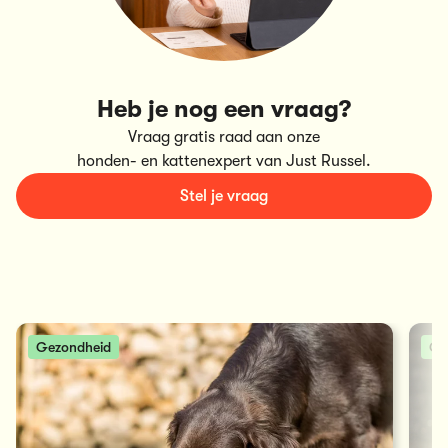
Heb je nog een vraag?
Vraag gratis raad aan onze
honden- en kattenexpert van Just Russel.
Stel je vraag
Gezondheid
Ge