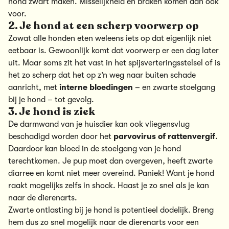
hond zwart maken. Misselijkheid en braken komen dan ook
voor.
2. Je hond at een scherp voorwerp op
Zowat alle honden eten weleens iets op dat eigenlijk niet
eetbaar is. Gewoonlijk komt dat voorwerp er een dag later
uit. Maar soms zit het vast in het spijsverteringsstelsel of is
het zo scherp dat het op z’n weg naar buiten schade
aanricht, met
interne bloedingen
– en zwarte stoelgang
bij je hond – tot gevolg.
3. Je hond is ziek
De darmwand van je huisdier kan ook vliegensvlug
beschadigd worden door het
parvovirus of rattenvergif
.
Daardoor kan bloed in de stoelgang van je hond
terechtkomen. Je pup moet dan overgeven, heeft zwarte
diarree en komt niet meer overeind. Paniek! Want je hond
raakt mogelijks zelfs in shock. Haast je zo snel als je kan
naar de dierenarts.
Zwarte ontlasting bij je hond is potentieel dodelijk. Breng
hem dus zo snel mogelijk naar de dierenarts voor een