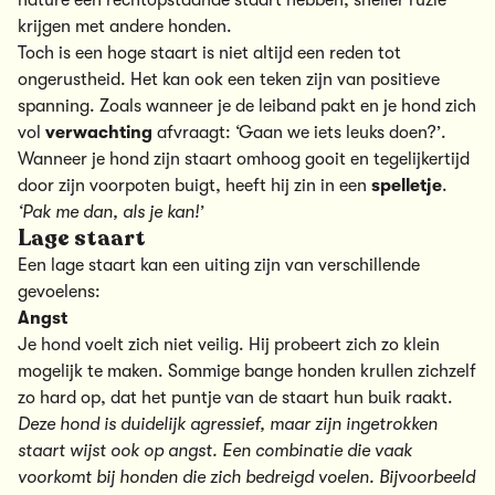
nature een rechtopstaande staart hebben, sneller ruzie
krijgen met andere honden.
Toch is een hoge staart is niet altijd een reden tot
ongerustheid. Het kan ook een teken zijn van positieve
spanning. Zoals wanneer je de leiband pakt en je hond zich
vol
verwachting
afvraagt: ‘Gaan we iets leuks doen?’.
Wanneer je hond zijn staart omhoog gooit en tegelijkertijd
door zijn voorpoten buigt, heeft hij zin in een
spelletje
.
‘Pak me dan, als je kan!’
Lage staart
Een lage staart kan een uiting zijn van verschillende
gevoelens:
Angst
Je hond voelt zich niet veilig. Hij probeert zich zo klein
mogelijk te maken. Sommige bange honden krullen zichzelf
zo hard op, dat het puntje van de staart hun buik raakt.
Deze hond is duidelijk agressief, maar zijn ingetrokken
staart wijst ook op angst. Een combinatie die vaak
voorkomt bij honden die zich bedreigd voelen. Bijvoorbeeld