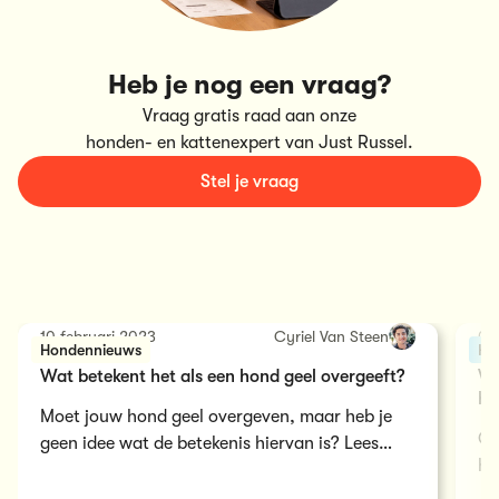
Heb je nog een vraag?
Vraag gratis raad aan onze
honden- en kattenexpert van Just Russel.
Stel je vraag
10 februari 2023
Cyriel Van Steen
06
Hondennieuws
Ho
Wat betekent het als een hond geel overgeeft?
We
he
Moet jouw hond geel overgeven, maar heb je
Op
geen idee wat de betekenis hiervan is? Lees
ho
onze blog alle oorzaken en oplossingen tegen
gr
het geel braken!