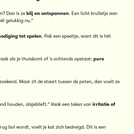
en? Dan is ze
blij en ontspannen
. Een licht krulletje aan
éél gelukkig nu.”
nodiging tot spelen
. Pak een speeltje, want dit is hét
vaak als je thuiskomt of ’s ochtends opstaat:
pure
zoekend. Maar zit de staart tussen de poten, dan voelt ze
d houden, alsjeblieft.” Vaak een teken van
irritatie of
g bol wordt, voelt je kat zich bedreigd. Dit is een