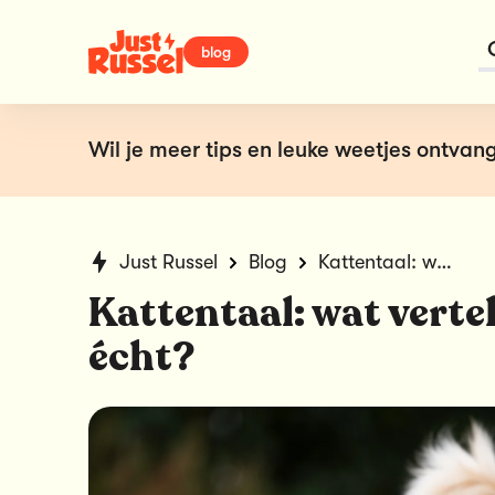
blog
Wil je meer tips en leuke weetjes ontvang
Just Russel
Blog
Kattentaal: wat vertelt de staart van je kat écht?
Kattentaal: wat vertel
écht?