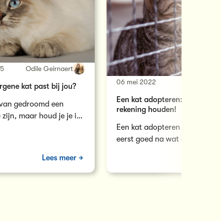
25
Odile Geirnaert
06 mei 2022
Odile Ge
gene kat past bij jou?
Een kat adopteren: hiermee m
d van gedroomd een
rekening houden!
 zijn, maar houd je je in
Een kat adopteren loont. Den
nallergie? Goed nieuws:
eerst goed na wat dat inhoudt
zeker weet dat je nieuwe huis
Lees meer
Le
niets tekort komt. Lees er hier 
over!