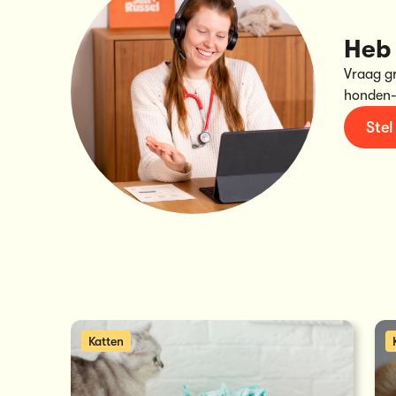
Heb 
Vraag g
honden-
Stel
Katten