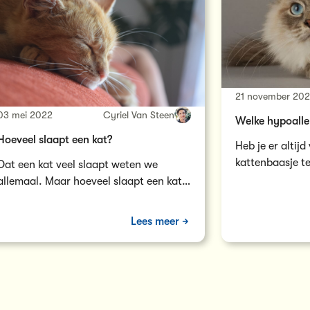
21 november 20
03 mei 2022
Cyriel Van Steen
Welke hypoaller
Hoeveel slaapt een kat?
Heb je er altij
kattenbaasje te
Dat een kat veel slaapt weten we
door een katte
allemaal. Maar hoeveel slaapt een kat
…
nu precies en hoe zorg je voor een
knusse, rustige slaapplaats? Dat lees je
Lees meer
hier!