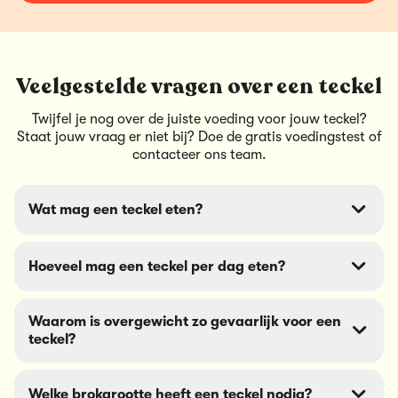
Veelgestelde vragen over een teckel
Twijfel je nog over de juiste voeding voor jouw teckel?
Staat jouw vraag er niet bij? Doe de gratis voedingstest of
contacteer ons team.
Wat mag een teckel eten?
Hoeveel mag een teckel per dag eten?
Een teckel eet het best volwaardige voeding met
hoogwaardig dierlijk eiwit, in een kleine brok en een
afgemeten portie. Wat er in een goede brok hoort,
Waarom is overgewicht zo gevaarlijk voor een
lees je in de beste ingrediënten voor hondenvoeding.
Een volwassen teckel van 7 tot 9 kg heeft doorgaans
teckel?
twee maaltijden per dag nodig. De exacte hoeveelheid
hangt af van leeftijd, gewicht en activiteit; meer
richtlijnen vind je in
hoeveel mag mijn hond eten en
Welke brokgrootte heeft een teckel nodig?