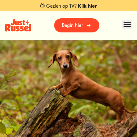
📺 Gezien op TV?
Klik hier
Begin hier