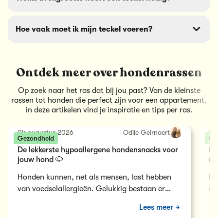
hoe vaak
Door zijn lange rug belast elke extra kilo de
.
wervelkolom, wat de kans op rugproblemen vergroot.
Een slank gewicht is voor een teckel dus extra
Hoe vaak moet ik mijn teckel voeren?
belangrijk. Ontdek hier hoe je
overgewicht aanpakt
.
Een kleine, hapklare brok past het best bij het gebit
van een teckel. Welke brok daarbij hoort, lees je in wat
zijn de beste hondenbrokken.
Een volwassen teckel eet meestal twee keer per dag.
Ontdek meer over hondenrassen
Op zoek naar het ras dat bij jou past? Van de kleinste
rassen tot honden die perfect zijn voor een appartement,
in deze artikelen vind je inspiratie en tips per ras.
04 augustus 2026
Odile Geirnaert
04
Gezondheid
Ge
De lekkerste hypoallergene hondensnacks voor
In
jouw hond 🐶
mo
Honden kunnen, net als mensen, last hebben
He
van voedselallergieën. Gelukkig bestaan er
sp
hypoallergene hondensnacks die speciaal zijn
zo
Lees meer
ontwikkeld om allergische…