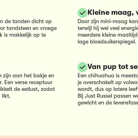
Kleine maag, 
n de tanden dicht op
Door zijn mini-maag kan
oor tandsteen en vroege
terwijl hij wel veel ener
k is makkelijk op te
meerdere kleine maaltijde
lage bloedsuikerspiegel.
Van pup tot se
 zijn aan het bakje en
Een chihuahua is meesta
r. Een verse receptuur
je overschakelt op volwa
kkelt de eetlust, zodat
wordt, dus op latere leef
likt.
Bij Just Russel passen 
gewicht en de levensfas