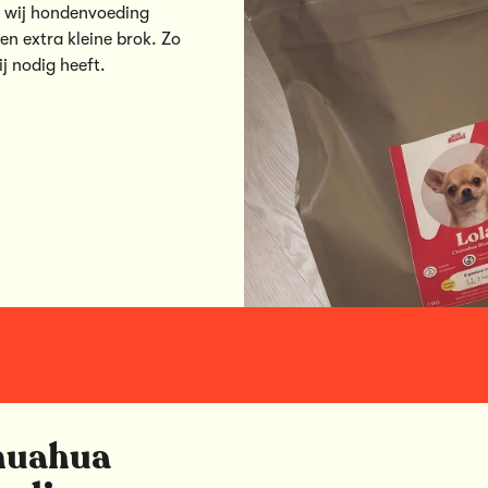
n wij
hondenvoeding
een extra kleine brok. Zo
ij nodig heeft.
huahua