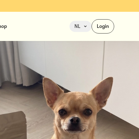
hop
NL
Login