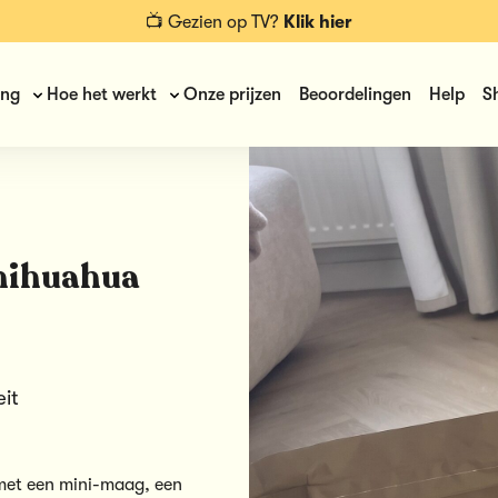
📺 Gezien op TV?
Klik hier
ing
Hoe het werkt
Onze prijzen
Beoordelingen
Help
S
chihuahua
eit
 met een mini-maag, een