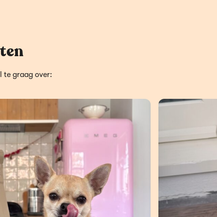
ten
l te graag over: